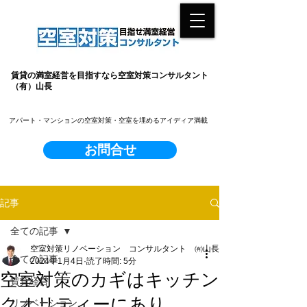
賃貸の満室経営を目指すなら空室対策コンサルタント
（有）山長
​アパート・マンションの空室対策・空室を埋めるアイディア満載
お問合せ
記事
全ての記事
空室対策リノベーション コンサルタント ㈲山長
全ての記事
2024年1月4日
読了時間: 5分
空室対策のカギはキッチン
賃貸経営
クオリティーにあり
リノベーション