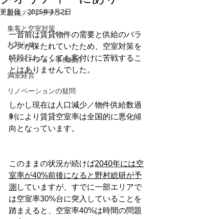
更新日：
2025年3月2日
設備／メンテナンス
集客と空室対策
一昔前は賃貸物件の需要と供給のバラ
お知らせ
ンスが保たれていたため、空室対策を
特段行わなくても客付けに苦戦するこ
リノベーション事例紹介
とはありませんでした。
満室経営
リノベーションの疑問
しかし現在は人口減少／物件供給数過
剰により賃貸空室率は全国的に悪化傾
向となっています。
このままの状況が続けば
2040年には空
室率が40%前後になると野村総研が予
測
していますが、すでに一部エリアで
は空室率30%台に突入していることを
踏まえると、空室率40%は時間の問題