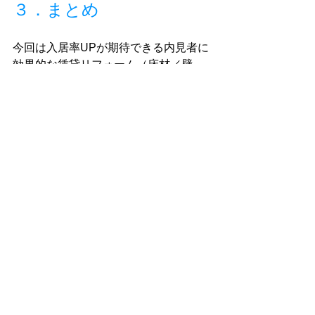
３．まとめ
今回は入居率UPが期待できる内見者に
効果的な賃貸リフォーム（床材／壁
材）について、弊社事例を交えながら
お伝えしました。冒頭でお伝えしたポ
イントをもう一度確認してみましょ
う。