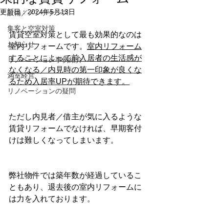
更新日：
2024年5月13日
設備／メンテナンス
集客と空室対策
賃貸空室対策として最も効果的なのは
お知らせ
室内リフォームです。
室内リフォーム
することによって前入居者の生活感が
リノベーション事例紹介
なくなる／内見時の第一印象が良くな
満室経営
るため入居率UPが期待できます。
リノベーションの疑問
ただし内見者／借主が気に入るような
賃貸リフォームでなければ、早期客付
けは難しくなってしまいます。
弊社物件では築年数が経過しているこ
ともあり、退去後の室内リフォームに
は力を入れております。