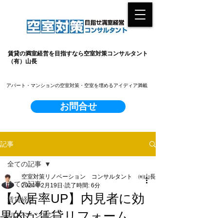
賃貸の満室経営を目指すなら空室対策コンサルタント
（有）山長
​アパート・マンションの空室対策・空室を埋めるアイディア満載
お問合せ
記事
全ての記事
空室対策リノベーション コンサルタント ㈲山長
全ての記事
2024年2月19日
読了時間: 6分
【入居率UP】内見者に効
賃貸経営
果的な賃貸リフォーム
リノベーション