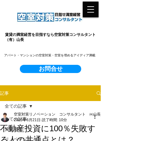
賃貸の満室経営を目指すなら空室対策コンサルタント
（有）山長
​アパート・マンションの空室対策・空室を埋めるアイディア満載
お問合せ
記事
全ての記事
空室対策リノベーション コンサルタント ㈲山長
全ての記事
2025年6月21日
読了時間: 10分
不動産投資に100％失敗す
賃貸経営
る人の共通点とは？
リノベーション