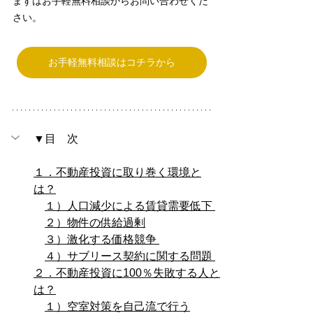
まずはお手軽無料相談からお問い合わせくだ
さい。
お手軽無料相談はコチラから
▼目　次
１．不動産投資に取り巻く環境と
は？
１）人口減少による賃貸需要低下 
２）物件の供給過剰
３）激化する価格競争 
４）サブリース契約に関する問題 
２．不動産投資に100％失敗する人と
は？
１）空室対策を自己流で行う