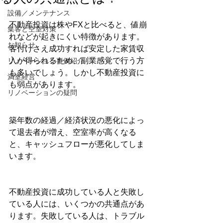
設備／メンテナンス
不動産投資は株やFXと比べると、値崩
集客と空室対策
れなどが起きにくい特徴があります。
お知らせ
客付けさえ成功すれば安定した家賃収
入が得られるため、副業感覚で行う方
リノベーション事例紹介
も多いでしょう。しかし不動産投資に
満室経営
も弱点があります。
リノベーションの疑問
築年数の経過／経済状況の悪化によっ
て退去者が増え、空室率が高くなる
と、キャッシュフローが悪化してしま
います。
不動産投資に成功している人と失敗し
ている人には、いくつかの共通点があ
ります。失敗している人は、トラブル