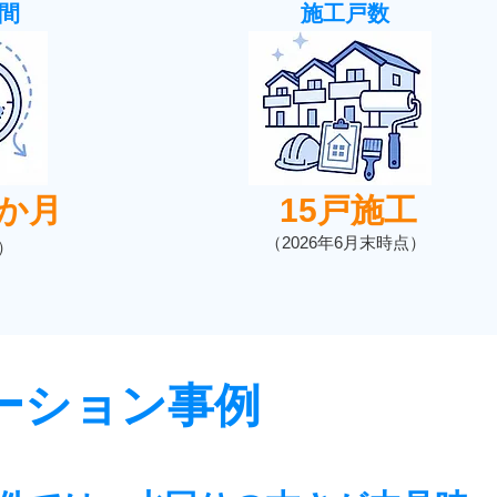
間
施工戸数
1か月
15戸施工
（2026年6月末時点）
）
ーション事例