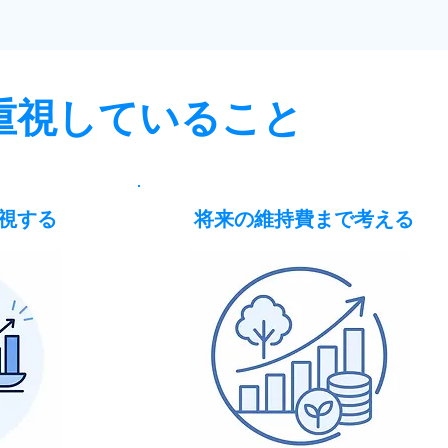
重視していること
視する
将来の維持費まで考える