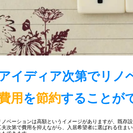
アイディア次第でリノ
費用
を
節約
することが
リノベーションは高額というイメージがありますが、既存設
工夫次第で費用を抑えながら、入居希望者に選ばれる住まい