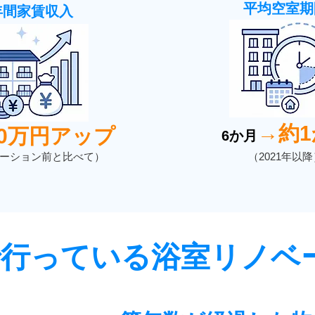
平均空室期
年間家賃収入
→約
30万円アップ
6か月
ーション前と比べて）
（2021年以降
で行っている浴室リノベ