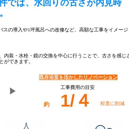
件では、水回りの古さが内見時
。
ムバスの導入や1坪風呂への改修など、高額な工事をイメージ
、内装・水栓・鏡の交換を中心に行うことで、古さを感じ
とができます。
既存浴室を活かしたリノベーション
工事費用の目安
▶
​1/４
程度に削減
約