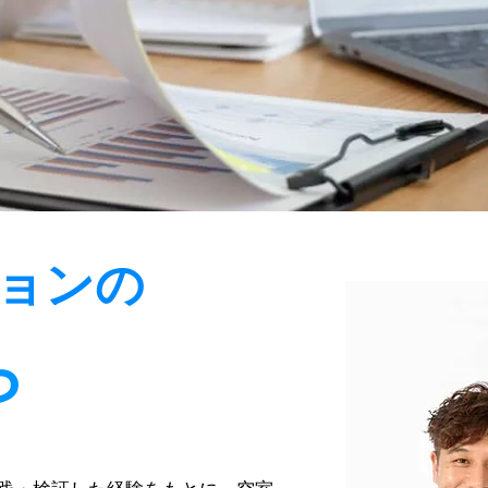
ョンの
せ
ら