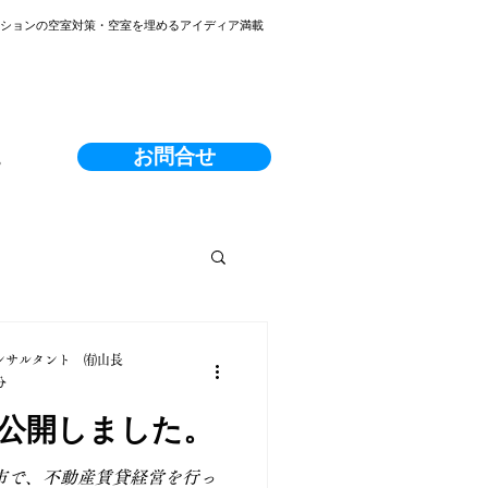
ンションの空室対策・空室を埋めるアイディア満載
お問合せ
る
ンサルタント ㈲山長
分
公開しました。
市で、不動産賃貸経営を行っ