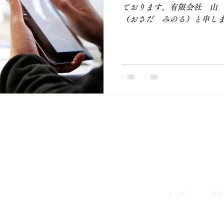
ております、有限会社 山
（おさだ みのる）と申しま
ることを目的とする「リノ
ト事業」を立ち上げました。.
会社 山長
62
ーナー
トップ
空室