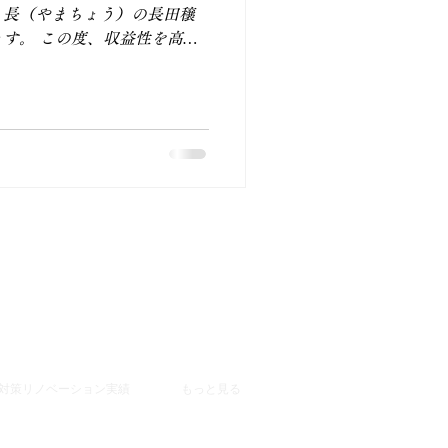
 長（やまちょう）の長田穣
す。 この度、収益性を高め
ベーション集客コンサルタン
..
対策リノベーション実績
もっと見る