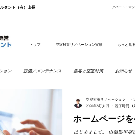
ルタント（有）山長
​アパート・マ
トップ
空室対策リノベーション実績
もっと見
ション
設備／メンテナンス
集客と空室対策
お知らせ
経営
リノベーションの疑問
空室対策リノベーション コ
2020年8月31日
読了時間: 1
ホームページを
はじめまして。 山梨県甲府