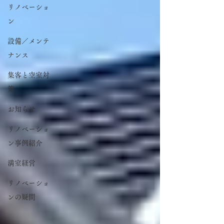
リノベーショ
ン
設備／メンテ
ナンス
集客と空室対
策
お知らせ
リノベーショ
ン事例紹介
満室経営
リノベーショ
ンの疑問