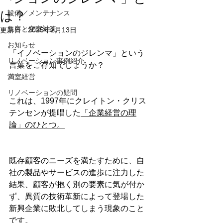
は？
設備／メンテナンス
集客と空室対策
更新日：
2025年2月13日
お知らせ
「イノベーションのジレンマ」という
リノベーション事例紹介
言葉をご存知でしょうか？
満室経営
リノベーションの疑問
これは、1997年にクレイトン・クリス
テンセンが提唱した
「企業経営の理
論」のひとつ。
既存顧客のニーズを満たすために、自
社の製品やサービスの進歩に注力した
結果、顧客が抱く別の要素に気が付か
ず、異質の技術革新によって登場した
新興企業に敗北してしまう現象のこと
です。