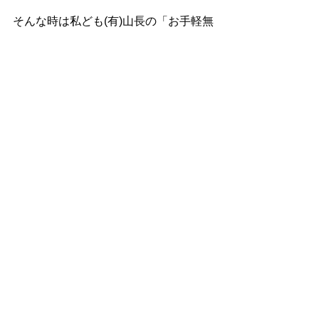
そんな時は私ども(有)山長の「お手軽無
料相談」をご利用ください。過度なメ
ール配信、強引な営業活動等は一切行
なっておりませんのでどうか安心して
ご相談ください。
有償コンサルティング詳細はこちら
お手軽無料相談はコチラから