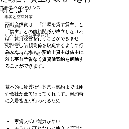
動とは？
設備／メンテナンス
集客と空室対策
不動産投資は、「部屋を貸す貸主」と
お知らせ
「借主」との信頼関係が成立しなけれ
リノベーション事例紹介
ば、賃貸経営を行うことができませ
満室経営
ん。もし信頼関係を破綻するような行
為があった場合、
契約上貸主は借主に
リノベーションの疑問
対し事前予告なく賃貸借契約を解除す
ることができます。
基本的に賃貸物件募集～契約までは仲
介会社が全て行ってくれます。契約時
に入居審査が行われるため…
家賃支払い能力がない
モラルが守れないと仲介／管理会