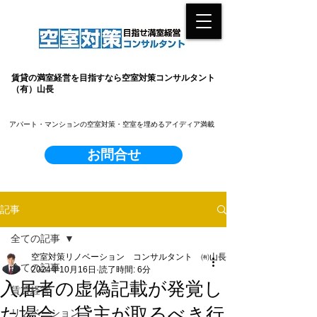
賃貸の満室経営を目指すなら空室対策コンサルタント
（有）山長
​アパート・マンションの空室対策・空室を埋めるアイディア満載
お問合せ
記事
全ての記事
空室対策リノベーション コンサルタント ㈲山長
全ての記事
2024年10月16日
読了時間: 6分
入居者の虚偽記載が発覚し
賃貸経営
た場合、貸主が取るべき行
リノベーション