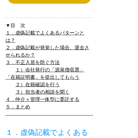
▼目　次
１．虚偽記載でよくあるパターンと
は？
２．虚偽記載が発覚した場合、退去さ
せられるか？
３．不正入居を防ぐ方法
１）会社発行の「源泉徴収票」
「在籍証明書」を提出してもらう
２）在籍確認を行う
３）担当者の相談を聞く
４．仲介＋管理一体型に委託する
５．まとめ
１．虚偽記載でよくある