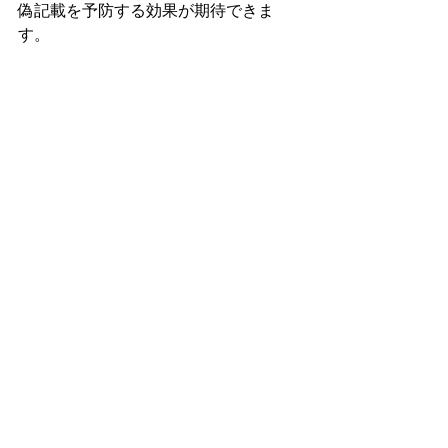
偽記載を予防する効果が期待できま
す。
５．まとめ
今回は入居者の虚偽記載が発覚した場
合、貸主が取るべき行動についてお伝
えいたします。
虚偽記載は賃貸借契約上における「信
用関係」を破綻させる行為と言っても
過言ではありません。しかし虚偽記載
が発覚してもそれ自体で退去させるこ
とはできません。