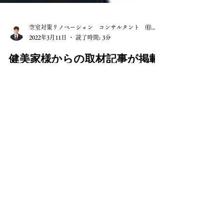
空室対策リノベーション コンサルタント ㈲山長
2022年3月11日
読了時間: 3分
健美家様からの取材記事が掲載
されます
いつも当HPをご覧いただきまして、ありがとうご
ざいます。 先日、日本最大級の「不動産投資サイ
トの健美家」様から、弊社空室対策に関する取り
組みに対して、取材をしたいと申し出があり、本