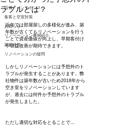
ラブルとは？
設備／メンテナンス
集客と空室対策
近年では部屋探しの多様化が進み、築
お知らせ
年数が古くてもリノベーションを行う
リノベーション事例紹介
ことで資産価値が向上し、早期客付け
満室経営
や収益改善が期待できます。
リノベーションの疑問
しかしリノベーションには予想外のト
ラブルが発生することがあります。弊
社物件は築年数が古いため2018年から
空き室をリノベーションしています
が、過去には何件か予想外のトラブル
が発生しました。
ただし適切な対応をとることで…