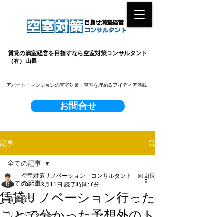
賃貸の満室経営を目指すなら空室対策コンサルタント
（有）山長
​アパート・マンションの空室対策・空室を埋めるアイディア満載
お問合せ
記事
全ての記事
空室対策リノベーション コンサルタント ㈲山長
全ての記事
2025年3月11日
読了時間: 6分
賃貸リノベーション行った
賃貸経営
ことで分かった予想外のト
リノベーション