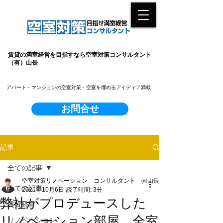
賃貸の満室経営を目指すなら空室対策コンサルタント
（有）山長
​アパート・マンションの空室対策・空室を埋めるアイディア満載
お問合せ
記事
全ての記事
空室対策リノベーション コンサルタント ㈲山長
全ての記事
2021年10月6日
読了時間: 3分
弊社がプロデュースした
賃貸経営
リノベーション部屋、全室
リノベーション