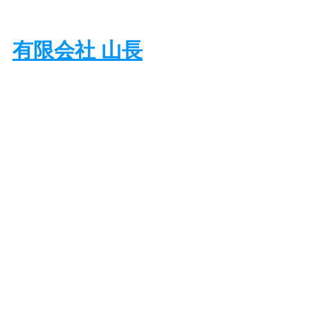
有限会社 山長
取締役　長田 穣(オサダミノル)
アパート経営、空室対策コンサルタン
ト
あなたのアパート経営を支援させてい
ただきます！