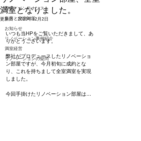
満室となりました。
設備／メンテナンス
集客と空室対策
更新日：
2023年12月2日
お知らせ
いつも当HPをご覧いただきまして、あ
リノベーション事例紹介
りがとうございます。
満室経営
弊社がプロデュースしたリノベーショ
リノベーションの疑問
ン部屋ですが、今月初旬に成約とな
り、これを持ちまして全室満室を実現
しました。
今回手掛けたリノベーション部屋は…