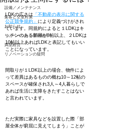
設備／メンテナンス
LDKの広さは
「不動産の表示に関する
集客と空室対策
公正競争規約」
により定義づけがされ
お知らせ
ています。同規約によると１LDKはキ
ッチンのある部屋が8帖以上、２LDKは
リノベーション事例紹介
10帖以上あればLDKと表記してもいい
満室経営
ことになっています。
リノベーションの疑問
間取りが１LDK以上の場合、物件によ
って差異はあるものの概ね10～12帖の
スペースが確保され3人～4人暮らしで
あれば生活に支障をきたすことはない
と言われています。
ただ実際に家具などを設置した際「部
屋全体が窮屈に見えてしまう」ことが