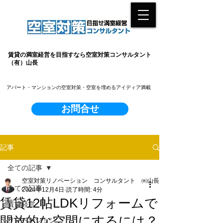
賃貸の満室経営を目指すなら空室対策コンサルタント
（有）山長
​アパート・マンションの空室対策・空室を埋めるアイディア満載
お問合せ
記事
全ての記事
空室対策リノベーション コンサルタント ㈲山長
全ての記事
2024年12月4日
読了時間: 4分
賃貸12帖LDKリフォームで
賃貸経営
開放的な空間にするには？
リノベーション