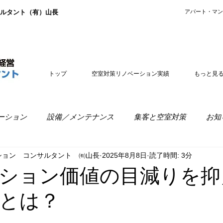
ルタント（有）山長
​アパート・マ
トップ
空室対策リノベーション実績
もっと見
ーション
設備／メンテナンス
集客と空室対策
お知
ション コンサルタント ㈲山長
2025年8月8日
読了時間: 3分
室経営
リノベーションの疑問
ション価値の目減りを抑
とは？