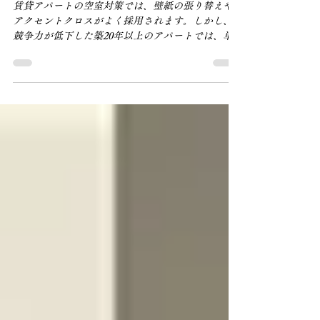
築30年以上の賃貸アパートで8
年以上実践して分かった漆喰リ
ノベーションの実例
賃貸アパートの空室対策では、壁紙の張り替えや
アクセントクロスがよく採用されます。しかし、
競争力が低下した築20年以上のアパートでは、単
に内装をきれいにするだけでは、家賃を下げても
空室が埋まりにくい場合があります。 弊社は山梨
県甲府市で、1993年築・全20戸のファミリー向け
アパートを所有し、2018年から空室対策リノベー
ションを開始。同年に一部の部屋に自然素材の漆
喰を採用し、2026年現在、全20戸中10戸に施工し
ています。 本記事では、弊社が2018年から実際に
運用してきた漆喰リノベーションの実例をもと
に、長期間運用して分かったメリットや原状回復
への影響、導入前の注意点をお伝えします。 ▶漆
喰リノベーションは空室対策の一つの方法です。
全体の考え方については「空室対策リノベーショ
ン完全ガイド」で詳しく解説しています。 ▶︎お知
らせ◀︎ 私の経営する有限会社山長では、アパート