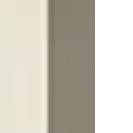
経営改善・空室対策コンサルティングを行ってい
ます。かつて私自身が直面した「自己破産寸前」
だった状態を、独自の高付加価値リノベーション
で再生。入居率77％→99％への改善、年間収