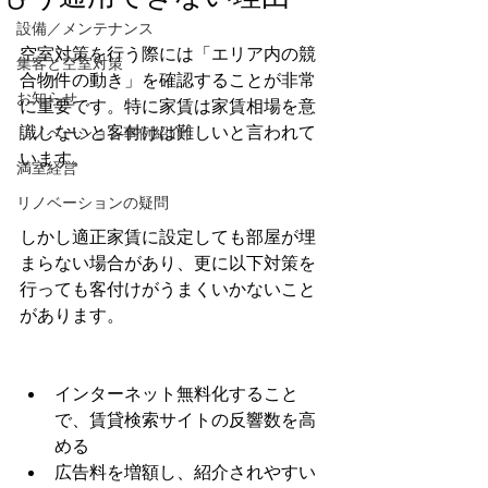
設備／メンテナンス
空室対策を行う際には「エリア内の競
集客と空室対策
合物件の動き」を確認することが非常
お知らせ
に重要です。特に家賃は家賃相場を意
識しないと客付けは難しいと言われて
リノベーション事例紹介
います。
満室経営
リノベーションの疑問
しかし適正家賃に設定しても部屋が埋
まらない場合があり、更に以下対策を
行っても客付けがうまくいかないこと
があります。
インターネット無料化すること
で、賃貸検索サイトの反響数を高
める
広告料を増額し、紹介されやすい