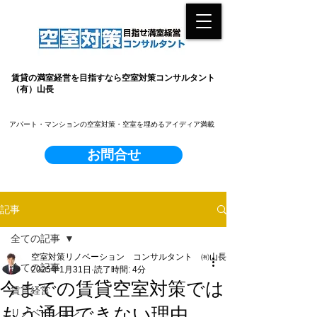
賃貸の満室経営を目指すなら空室対策コンサルタント
（有）山長
​アパート・マンションの空室対策・空室を埋めるアイディア満載
お問合せ
記事
全ての記事
空室対策リノベーション コンサルタント ㈲山長
全ての記事
2025年1月31日
読了時間: 4分
今までの賃貸空室対策では
賃貸経営
もう通用できない理由
リノベーション