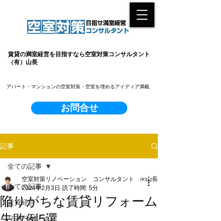
賃貸の満室経営を目指すなら空室対策コンサルタント
（有）山長
​アパート・マンションの空室対策・空室を埋めるアイディア満載
お問合せ
記事
全ての記事
空室対策リノベーション コンサルタント ㈲山長
全ての記事
2024年2月3日
読了時間: 5分
陥りがちな賃貸リフォーム
賃貸経営
失敗例5選
リノベーション