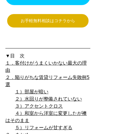
お手軽無料相談はコチラから
▼目　次
１．客付けがうまくいかない最大の理
由
２．陥りがちな賃貸リフォーム失敗例5
選
１）部屋が暗い
２）水回りが整備されていない
３）アクセントクロス
４）和室から洋室に変更したが襖
はそのまま
５）リフォームが甘すぎる