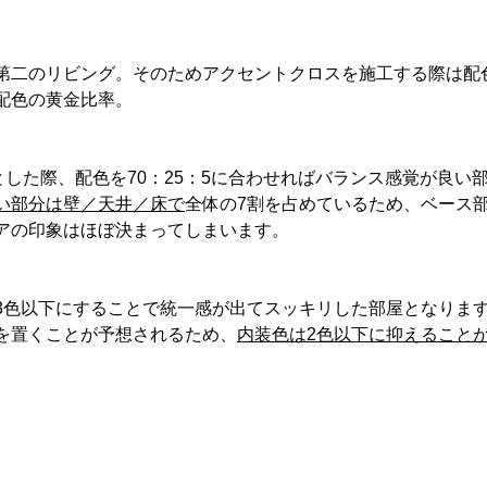
第二のリビング。そのためアクセントクロスを施工する際は配
配色の黄金比率。
とした際、配色を70：25：5に合わせればバランス感覚が良い
い部分は壁／天井／床で
全体の7割を占めているため、ベース
アの印象はほぼ決まってしまいます。
3色以下にすることで統一感が出てスッキリした部屋となりま
を置くことが予想されるため、
内装色は2色以下に抑えること