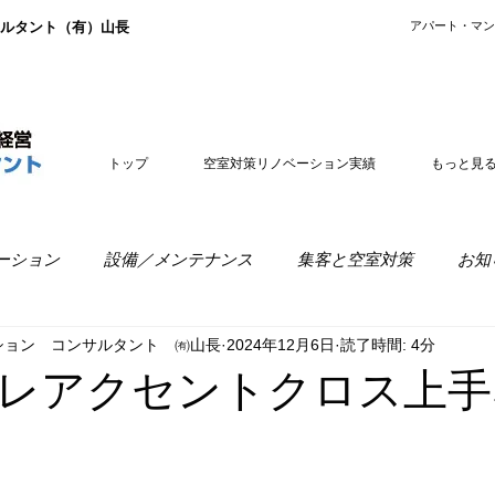
ルタント（有）山長
​アパート・マ
トップ
空室対策リノベーション実績
もっと見
ーション
設備／メンテナンス
集客と空室対策
お知
ション コンサルタント ㈲山長
2024年12月6日
読了時間: 4分
室経営
リノベーションの疑問
レアクセントクロス上手