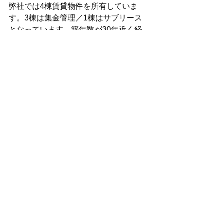
弊社では4棟賃貸物件を所有していま
す。3棟は集金管理／1棟はサブリース
となっています。築年数が30年近く経
過していますが、収益性を高めている
のは集金管理物件であり、
サブリース
契約物件は新築時と比べ家賃が20％以
上下落しています。
集金管理／サブリースともメリットや
デメリットがあるため、どちらがベス
トなのかは貸主の賃貸経営次第となり
ますが、ただ利益を最大化させたいの
であれば集金管理がおススメです。
弊社物件では独自の空室対策を施した
結果、収益性を伸ばすことに成功し、
昨年度は家賃収入が過去最高を更新す