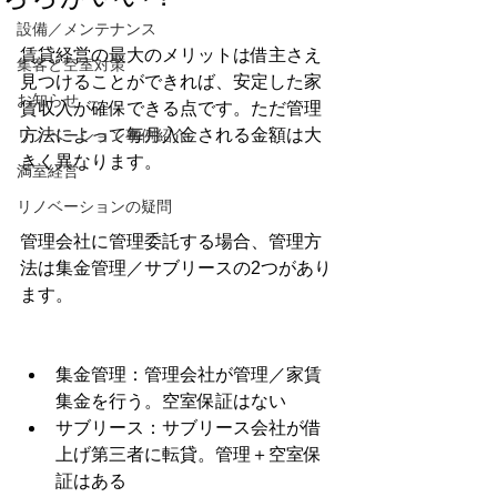
設備／メンテナンス
賃貸経営の最大のメリットは借主さえ
集客と空室対策
見つけることができれば、安定した家
お知らせ
賃収入が確保できる点です。ただ管理
方法によって毎月入金される金額は大
リノベーション事例紹介
きく異なります。
満室経営
リノベーションの疑問
管理会社に管理委託する場合、管理方
法は集金管理／サブリースの2つがあり
ます。
集金管理：管理会社が管理／家賃
集金を行う。空室保証はない
サブリース：サブリース会社が借
上げ第三者に転貸。管理＋空室保
証はある