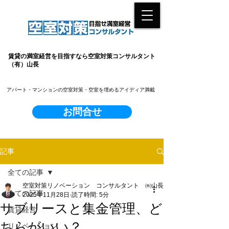
賃貸の満室経営を目指すなら空室対策コンサルタント
（有）山長
​アパート・マンションの空室対策・空室を埋めるアイディア満載
お問合せ
記事
全ての記事
空室対策リノベーション コンサルタント ㈲山長
全ての記事
2025年11月28日
読了時間: 5分
サブリースと集金管理、ど
賃貸経営
ちらがいい？
リノベーション