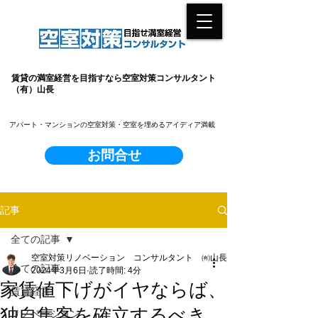
賃貸の満室経営を目指すなら空室対策コンサルタント
（有）山長
​アパート・マンションの空室対策・空室を埋めるアイディア満載
お問合せ
記事
全ての記事
空室対策リノベーション コンサルタント ㈲山長
全ての記事
2024年3月6日
読了時間: 4分
家賃値下げがイヤならば、
賃貸経営
独自集客を確立するべき。
リノベーション