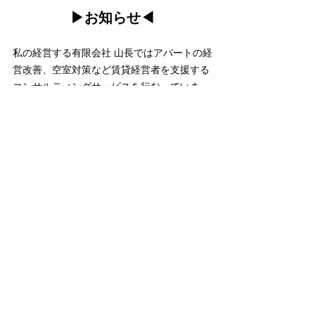
▶︎お知らせ◀︎
私の経営する有限会社 山長ではアパートの経
営改善、空室対策など賃貸経営者を支援する
コンサルティングサービスを行なっていま
す。自己破産寸前の状態から空室ゼロへ、そ
して安定した入居率を実現するまでに至った
経験をもとにオーナー様と一緒になって改善
のお手伝いをさせていただきます！
まずはお手軽無料相談からお問い合わせくだ
さい。
お手軽無料相談はコチラから