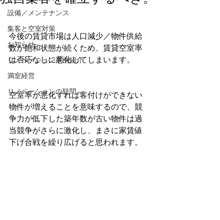
設備／メンテナンス
集客と空室対策
今後の賃貸市場は人口減少／物件供給
お知らせ
数が飽和状態が続くため、賃貸空室率
は否応なしに悪化してしまいます。
リノベーション事例紹介
満室経営
リノベーションの疑問
空室率が悪化すれば客付けができない
物件が増えることを意味するので、競
争力が低下した築年数が古い物件は過
当競争がさらに激化し、まさに家賃値
下げ合戦を繰り広げると思われます。