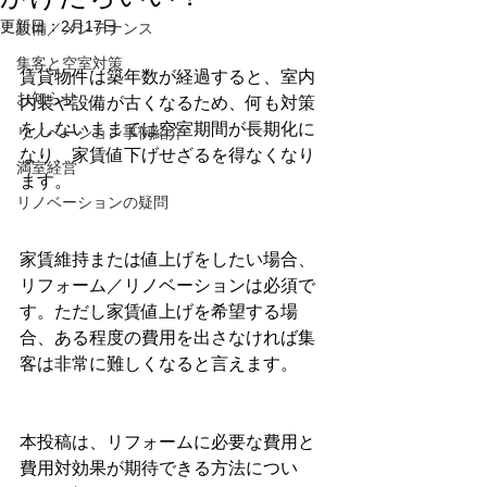
更新日：
2月17日
設備／メンテナンス
集客と空室対策
賃貸物件は築年数が経過すると、室内
お知らせ
内装や設備が古くなるため、何も対策
をしないままでは空室期間が長期化に
リノベーション事例紹介
なり、家賃値下げせざるを得なくなり
満室経営
ます。
リノベーションの疑問
家賃維持または値上げをしたい場合、
リフォーム／リノベーションは必須で
す。ただし家賃値上げを希望する場
合、ある程度の費用を出さなければ集
客は非常に難しくなると言えます。
本投稿は、リフォームに必要な費用と
費用対効果が期待できる方法につい