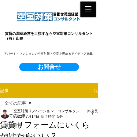
賃貸の満室経営を目指すなら空室対策コンサルタント
（有）山長
​アパート・マンションの空室対策・空室を埋めるアイディア満載
お問合せ
記事
全ての記事
空室対策リノベーション コンサルタント ㈲山長
全ての記事
2022年7月14日
読了時間: 5分
賃貸リフォームにいくら
賃貸経営
かけたらいい？
リノベーション