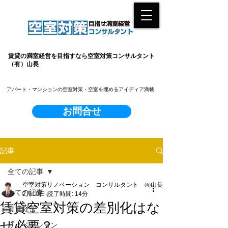
賃貸の満室経営を目指すなら空室対策コンサルタント
（有）山長
​アパート・マンションの空室対策・空室を埋めるアイディア満載
お問合せ
記事
全ての記事
空室対策リノベーション コンサルタント ㈲山長
全ての記事
2月10日
読了時間: 14分
賃貸空室対策の差別化はな
賃貸経営
ぜ必要？
リノベーション