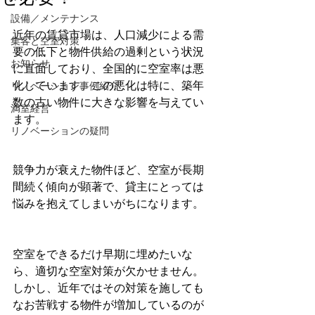
設備／メンテナンス
近年の賃貸市場は、人口減少による需
集客と空室対策
要の低下と物件供給の過剰という状況
お知らせ
に直面しており、全国的に空室率は悪
化しています。この悪化は特に、築年
リノベーション事例紹介
数の古い物件に大きな影響を与えてい
満室経営
ます。
リノベーションの疑問
競争力が衰えた物件ほど、空室が長期
間続く傾向が顕著で、貸主にとっては
悩みを抱えてしまいがちになります。
空室をできるだけ早期に埋めたいな
ら、適切な空室対策が欠かせません。
しかし、近年ではその対策を施しても
なお苦戦する物件が増加しているのが