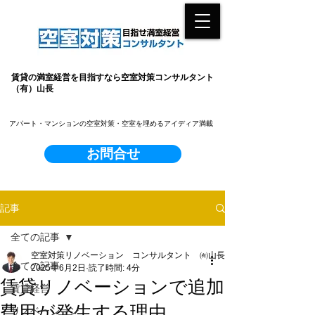
賃貸の満室経営を目指すなら空室対策コンサルタント
（有）山長
​アパート・マンションの空室対策・空室を埋めるアイディア満載
お問合せ
記事
全ての記事
空室対策リノベーション コンサルタント ㈲山長
全ての記事
2025年6月2日
読了時間: 4分
賃貸リノベーションで追加
賃貸経営
費用が発生する理由
リノベーション