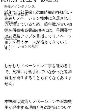
設備／メンテナンス
近年では部屋探しの価値観の多様化が
集客と空室対策
進みリノベーション物件に入居される
お知らせ
方が増えているため、築年数が古い物
件を所有する貸主の中には、早期客付
リノベーション事例紹介
けと収益アップを目指してリノベーシ
満室経営
ョンを行うケースが増えてきていま
リノベーションの疑問
す。
しかしリノベーション工事を進める中
で、見積には含まれていなかった追加
費用が発生することもすくなくありま
せん。
本投稿は賃貸リノベーションで追加費
用が発生する理由とその対策について