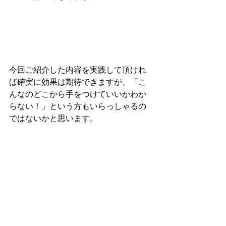
今回ご紹介した内容を実践して頂けれ
ば確実に効果は期待できますが、「こ
んなのどこから手をつけていいかわか
らない！」という方もいらっしゃるの
ではないかと思います。
そんな時は私ども(有)山長の「お手軽無
料相談」をご利用ください。
過度なメール配信、強引な営業活動等
は一切行なっておりませんのでどうか
安心してご相談ください。