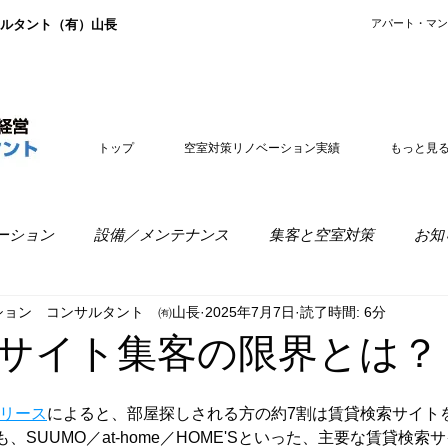
ルタント（有）山長
​アパート・マ
トップ
空室対策リノベーション実績
もっと見
ーション
設備／メンテナンス
集客と空室対策
お知
ション コンサルタント ㈲山長
2025年7月7日
読了時間: 6分
室経営
リノベーションの疑問
サイト集客の限界とは？
リリース
によると、部屋探しされる方の約7割は賃貸検索サイト
、SUUMO／at-home／HOME'Sといった、主要な賃貸検索