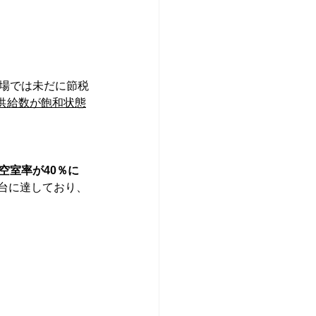
市場では未だに節税
供給数が飽和状態
は空室率が40％に
台に達しており、