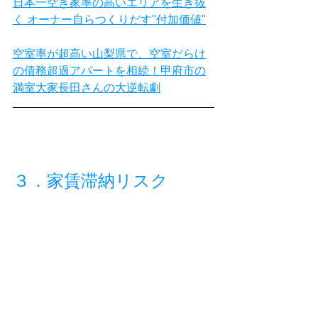
⽇本⼀空き家率の⾼いエリアを⽣き抜
く オーナー自らつくりだす"付加価値"
空室率が超高い山梨県で、空室だらけ
の債務超過アパートを相続！甲府市の
満室大家長田さんの大逆転劇
３．家賃滞納リスク