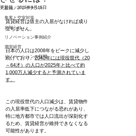
更新日：
2025年9月15日
設備／メンテナンス
集客と空室対策
賃貸経営は借主の入居がなければ成り
お知らせ
立ちません。
リノベーション事例紹介
満室経営
日本の人口は2008年をピークに減少し
リノベーションの疑問
続けており、
2040年には現役世代（20
～64才）の人口が2025年と比べて約
1,000万人減少すると予測されていま
す。
この現役世代の人口減少は、賃貸物件
の入居率低下につながる恐れがあり、
特に地方都市では人口流出が深刻化す
るため、賃貸経営が維持できなくなる
可能性があります。