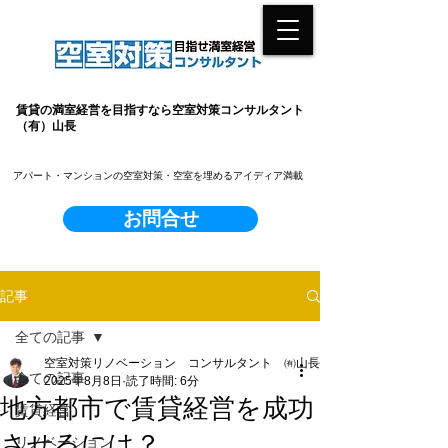
賃貸の満室経営を目指すなら空室対策コンサルタント
（有）山長
​アパート・マンションの空室対策・空室を埋めるアイディア満載
お問合せ
記事
全ての記事
空室対策リノベーション コンサルタント ㈲山長
全ての記事
2025年8月8日
読了時間: 6分
地方都市で賃貸経営を成功
賃貸経営
させるには？
リノベーション