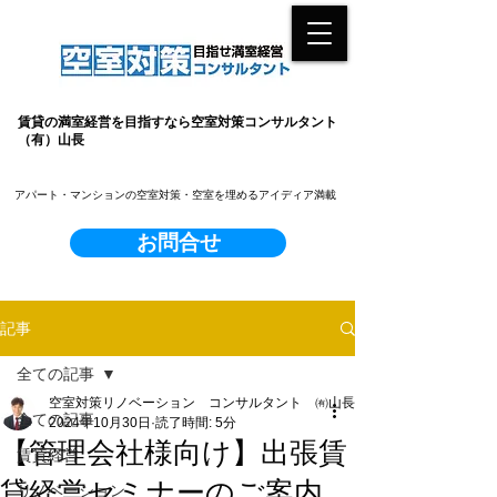
賃貸の満室経営を目指すなら空室対策コンサルタント
（有）山長
​アパート・マンションの空室対策・空室を埋めるアイディア満載
お問合せ
記事
全ての記事
空室対策リノベーション コンサルタント ㈲山長
全ての記事
2024年10月30日
読了時間: 5分
【管理会社様向け】出張賃
賃貸経営
貸経営セミナーのご案内
リノベーション