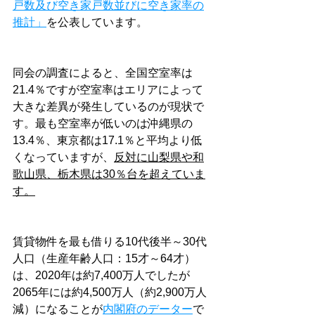
戸数及び空き家戸数並びに空き家率の
推計」
を公表しています。
同会の調査によると、全国空室率は
21.4％ですが空室率はエリアによって
大きな差異が発生しているのが現状で
す。最も空室率が低いのは沖縄県の
13.4％、東京都は17.1％と平均より低
くなっていますが、
反対に山梨県や和
歌山県、栃木県は30％台を超えていま
す。
賃貸物件を最も借りる10代後半～30代
人口（生産年齢人口：15才～64才）
は、2020年は約7,400万人でしたが
2065年には約4,500万人（約2,900万人
減）になることが
内閣府のデーター
で