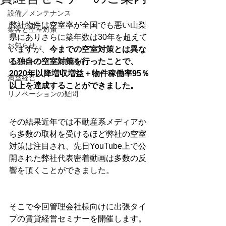
設備／メンテナンス
弊社物件は空室率が全国でも悪い山梨
集客と空室対策
県にありさらに築年数は30年を超えて
お知らせ
いますが、
今までの空室対策とは異な
る独自の空室対策を行ったことで、
リノベーション事例紹介
2020年以降増収増益＋物件稼働率95％
満室経営
以上を達成することができました。
リノベーションの疑問
その結果近年では不動産系メディアか
ら多数の取材を受けるほど弊社の空室
対策は注目され、先日YouTube上で公
開された弊社代表密着動画は多数の反
響を頂くことができました。
そこで今回管理会社様向けに出張タイ
プの賃貸経営セミナーを開催します。