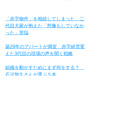
「赤字物件」を相続してしまった、二
代目大家が抱えた「想像もしていなか
った」苦悩
築29年のアパートが満室　赤字経営変
えた3代目の現場の声を聞く戦略
組織を動かすためにまず何をする？　
石川智久さんが選ぶ５本
⽇本⼀空き家率の⾼いエリアを⽣き抜
く オーナー自らつくりだす"付加価値"
空室率が超高い山梨県で、空室だらけ
の債務超過アパートを相続！甲府市の
満室大家長田さんの大逆転劇