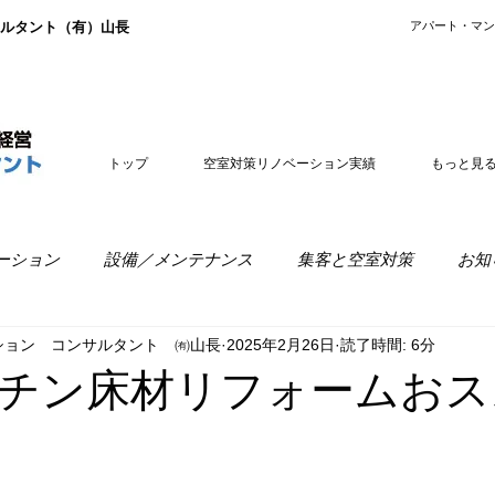
ルタント（有）山長
​アパート・マ
トップ
空室対策リノベーション実績
もっと見
ーション
設備／メンテナンス
集客と空室対策
お知
ション コンサルタント ㈲山長
2025年2月26日
読了時間: 6分
室経営
リノベーションの疑問
チン床材リフォームおス