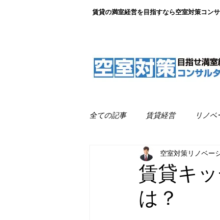
賃貸の満室経営を目指すなら空室対策コンサ
全ての記事
賃貸経営
リノベ
空室対策リノベー
リノベーション事例紹介
満
賃貸キッ
は？