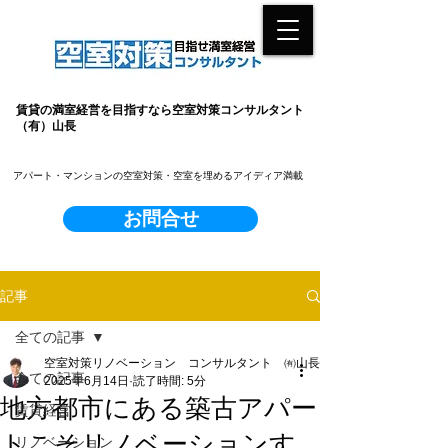
賃貸の満室経営を目指すなら空室対策コンサルタント
（有）山長
​アパート・マンションの空室対策・空室を埋めるアイディア満載
お問合せ
記事
全ての記事
空室対策リノベーション コンサルタント ㈲山長
全ての記事
2025年6月14日
読了時間: 5分
地方都市にある築古アパー
賃貸経営
トこそリノベーションす
リノベーション