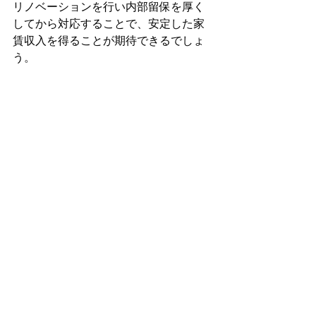
リノベーションを行い内部留保を厚く
してから対応することで、安定した家
賃収入を得ることが期待できるでしょ
う。
今回ご紹介した内容を実践して頂けれ
ば確実に効果は期待できますが、「こ
んなのどこから手をつけていいかわか
らない！」という方もいらっしゃるの
ではないかと思います。
そんな時は私ども(有)山長の「お手軽無
料相談」をご利用ください。