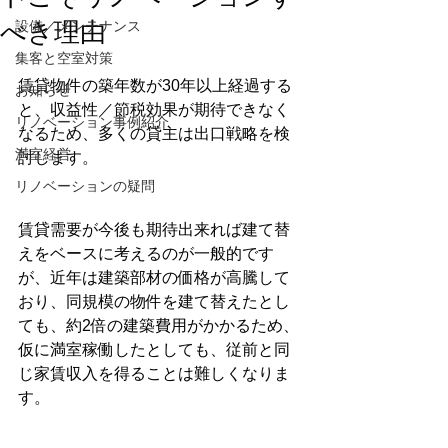
べき理由
設備／メンテナンス
集客と空室対策
賃貸物件の築年数が30年以上経過する
お知らせ
と、収益性／節税効果が期待できなく
リノベーション事例紹介
なるため、多くの貸主は出口戦略を検
満室経営
討します。
リノベーションの疑問
賃貸需要が今後も期待出来れば建て替
えをベースに考えるのが一般的です
が、近年は建築部材の価格が高騰して
おり、同規模の物件を建て替えたとし
ても、約2倍の建築費用がかかるため、
仮に満室稼働したとしても、従前と同
じ家賃収入を得ることは難しくなりま
す。