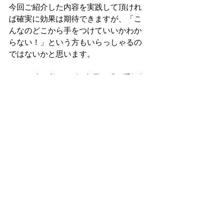
今回ご紹介した内容を実践して頂けれ
ば確実に効果は期待できますが、「こ
んなのどこから手をつけていいかわか
らない！」という方もいらっしゃるの
ではないかと思います。
そんな時は私ども(有)山長の「お手軽無
料相談」をご利用ください。
過度なメール配信、強引な営業活動等
は一切行なっておりませんのでどうか
安心してご相談ください。
有償コンサルティング詳細はこちら