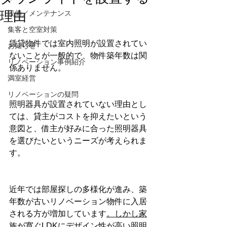
理由
設備／メンテナンス
集客と空室対策
賃貸物件では室内照明が設置されてい
お知らせ
ないことが一般的で、物件築年数は関
リノベーション事例紹介
係ありません。
満室経営
リノベーションの疑問
照明器具が設置されていない理由とし
ては、貸主がコストを抑えたいという
意図と、借主が好みに合った照明器具
を選びたいというニーズが考えられま
す。
近年では部屋探しの多様化が進み、築
年数が古いリノベーション物件に入居
される方が増加しています
。しかし家
族が寛ぐLDKにデザイン性が高い照明