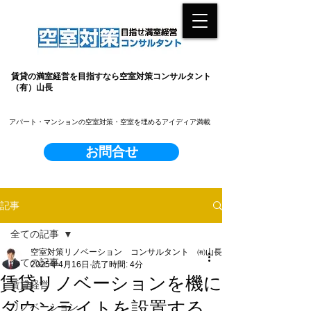
賃貸の満室経営を目指すなら空室対策コンサルタント
（有）山長
​アパート・マンションの空室対策・空室を埋めるアイディア満載
お問合せ
記事
全ての記事
空室対策リノベーション コンサルタント ㈲山長
全ての記事
2025年4月16日
読了時間: 4分
賃貸リノベーションを機に
賃貸経営
ダウンライトを設置する
リノベーション