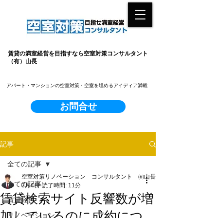
賃貸の満室経営を目指すなら空室対策コンサルタント
（有）山長
​アパート・マンションの空室対策・空室を埋めるアイディア満載
お問合せ
記事
全ての記事
空室対策リノベーション コンサルタント ㈲山長
全ての記事
3月4日
読了時間: 11分
賃貸検索サイト反響数が増
賃貸経営
加しているのに成約につ
リノベーション