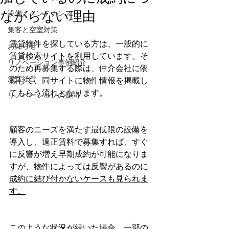
ながらない理由
設備／メンテナンス
集客と空室対策
賃貸物件を探している方は、一般的に
お知らせ
賃貸検索サイトを利用しています。そ
リノベーション事例紹介
のため再募集する際は、仲介会社に依
満室経営
頼して、同サイトに物件情報を掲載し
てもらう流れとなります。
リノベーションの疑問
顧客のニーズを満たす最低限の設備を
導入し、適正賃料で募集すれば、すぐ
に反響が増え早期成約が可能になりま
すが、
物件によっては反響があるのに
成約に結び付かないケースも見られま
す。
このような状況が続いた場合、一部の