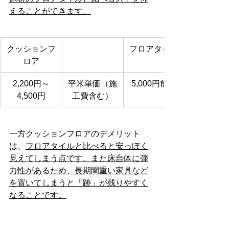
えることができます。
クッションフ
フロアタイル
ロア
2,200円～
平米単価（施
5,000円前後
4,500円
工費含む）
一方クッションフロアのデメリット
は、
フロアタイルと比べると安っぽく
見えてしまう点です。また床自体に弾
力性があるため、長期間重い家具など
を置いてしまうと「跡」が残りやすく
なることです。