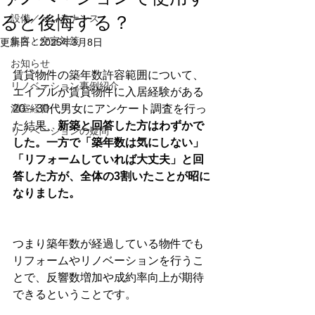
ると後悔する？
設備／メンテナンス
集客と空室対策
更新日：
2025年3月8日
お知らせ
賃貸物件の築年数許容範囲について、
リノベーション事例紹介
エイブルが賃貸物件に入居経験がある
満室経営
20～30代男女にアンケート調査を行っ
た結果、
新築と回答した方はわずかで
リノベーションの疑問
した。一方で「築年数は気にしない」
「リフォームしていれば大丈夫」と回
答した方が、全体の3割いたことが昭に
なりました。
つまり築年数が経過している物件でも
リフォームやリノベーションを行うこ
とで、反響数増加や成約率向上が期待
できるということです。