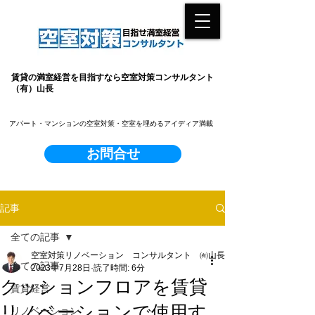
賃貸の満室経営を目指すなら空室対策コンサルタント
（有）山長
​アパート・マンションの空室対策・空室を埋めるアイディア満載
お問合せ
記事
全ての記事
空室対策リノベーション コンサルタント ㈲山長
全ての記事
2023年7月28日
読了時間: 6分
クッションフロアを賃貸
賃貸経営
リノベーションで使用す
リノベーション