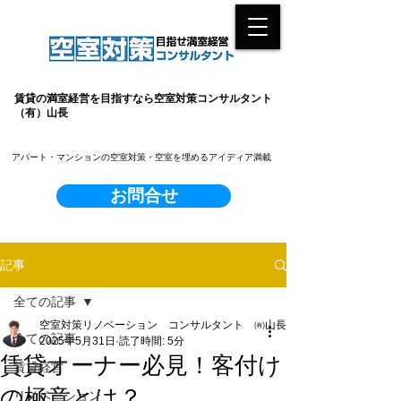
賃貸の満室経営を目指すなら空室対策コンサルタント
（有）山長
​アパート・マンションの空室対策・空室を埋めるアイディア満載
お問合せ
記事
全ての記事
空室対策リノベーション コンサルタント ㈲山長
全ての記事
2025年5月31日
読了時間: 5分
賃貸オーナー必見！客付け
賃貸経営
の極意とは？
リノベーション