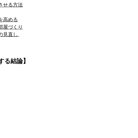
させる方法
を高める
部屋づくり
の見直し 
する結論】