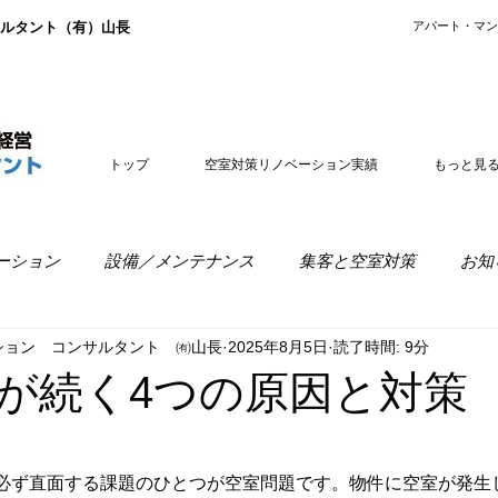
ルタント（有）山長
​アパート・マ
トップ
空室対策リノベーション実績
もっと見
ーション
設備／メンテナンス
集客と空室対策
お知
ション コンサルタント ㈲山長
2025年8月5日
読了時間: 9分
室経営
リノベーションの疑問
が続く4つの原因と対策
必ず直面する課題のひとつが空室問題です。物件に空室が発生