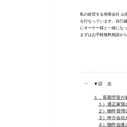
私の経営する有限会社 山
を行なっています。自己
にオーナー様と一緒にな
まずはお手軽無料相談か
▼目　次
１．長期空室が
１）適正家賃
２）物件管理
３）仲介会社
４）物件自体