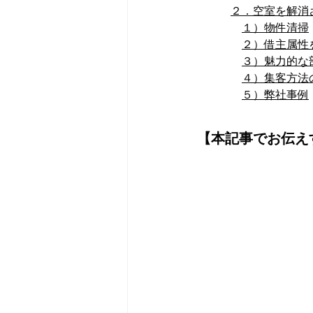
２．空室を解消
１）物件清掃
２）借主属性
３）魅力
的な
４）集客方法
５）弊社事例
【本記事でお伝え