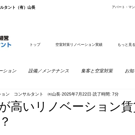
ルタント（有）山長
​アパート・マ
トップ
空室対策リノベーション実績
もっと見
ーション
設備／メンテナンス
集客と空室対策
お知
ション コンサルタント ㈲山長
2025年7月22日
読了時間: 7分
室経営
リノベーションの疑問
が高いリノベーション賃
？