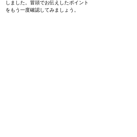
しました。冒頭でお伝えしたポイント
をもう一度確認してみましょう。
築年数が古くなると修繕費が増加する
ため、キッチン交換に難色を示す貸主
は一定数います。しかし