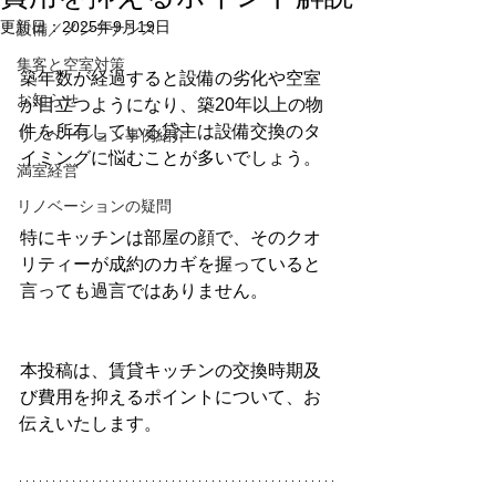
更新日：
2025年9月19日
設備／メンテナンス
集客と空室対策
築年数が経過すると設備の劣化や空室
お知らせ
が目立つようになり、築20年以上の物
件を所有している貸主は設備交換のタ
リノベーション事例紹介
イミングに悩むことが多いでしょう。
満室経営
リノベーションの疑問
特にキッチンは部屋の顔で、そのクオ
リティーが成約のカギを握っていると
言っても過言ではありません。
本投稿は、賃貸キッチンの交換時期及
び費用を抑えるポイントについて、お
伝えいたします。