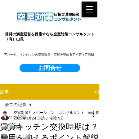
賃貸の満室経営を目指すなら空室対策コンサルタント
（有）山長
​アパート・マンションの空室対策・空室を埋めるアイディア満載
お問合せ
記事
全ての記事
空室対策リノベーション コンサルタント ㈲山長
全ての記事
2025年3月24日
読了時間: 5分
賃貸キッチン交換時期は？
賃貸経営
費用を抑えるポイント解説
リノベーション