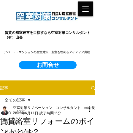
賃貸の満室経営を目指すなら空室対策コンサルタント
（有）山長
​アパート・マンションの空室対策・空室を埋めるアイディア満載
お問合せ
記事
全ての記事
空室対策リノベーション コンサルタント ㈲山長
全ての記事
2025年6月11日
読了時間: 6分
賃貸浴室リフォームのポイ
賃貸経営
ントとは？
リノベーション