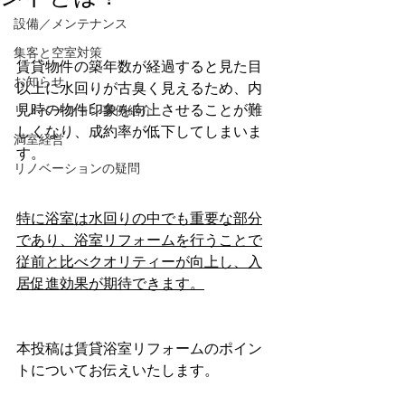
設備／メンテナンス
集客と空室対策
賃貸物件の築年数が経過すると見た目
お知らせ
以上に水回りが古臭く見えるため、内
見時の物件印象を向上させることが難
リノベーション事例紹介
しくなり、成約率が低下してしまいま
満室経営
す。
リノベーションの疑問
特に浴室は水回りの中でも重要な部分
であり、浴室リフォームを行うことで
従前と比べクオリティーが向上し、入
居促進効果が期待できます。
本投稿は賃貸浴室リフォームのポイン
トについてお伝えいたします。