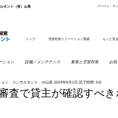
ルタント（有）山長
​アパート・マ
トップ
空室対策リノベーション実績
もっと見
ーション
設備／メンテナンス
集客と空室対策
お知
ション コンサルタント ㈲山長
2024年8月1日
読了時間: 6分
室経営
リノベーションの疑問
審査で貸主が確認すべき