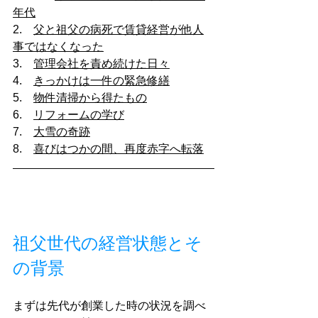
年代
2.　
父と祖父の病死で賃貸経営が他人
事ではなくなった
3.　
管理会社を責め続けた日々
4.　
きっかけは一件の緊急修繕
5.　
物件清掃から得たもの
6.　
リフォームの学び
7.　
大雪の奇跡
8.　
喜びはつかの間、再度赤字へ転落
祖父世代の経営状態とそ
の背景
まずは先代が創業した時の状況を調べ