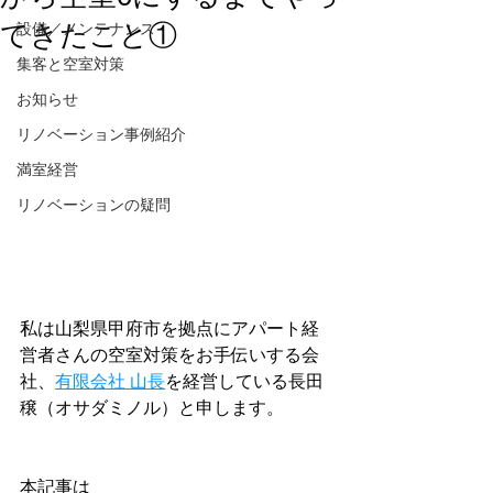
てきたこと①
設備／メンテナンス
集客と空室対策
お知らせ
リノベーション事例紹介
満室経営
リノベーションの疑問
私は山梨県甲府市を拠点にアパート経
営者さんの空室対策をお手伝いする会
社、
有限会社 山長
を経営している長田 
穣（オサダミノル）と申します。
本記事は