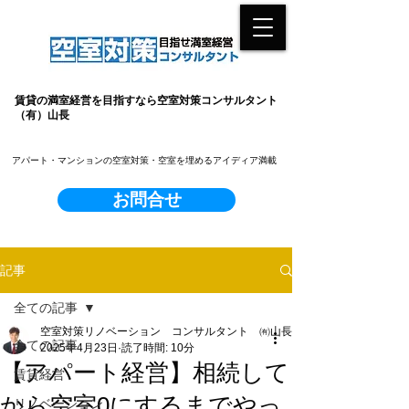
賃貸の満室経営を目指すなら空室対策コンサルタント
（有）山長
​アパート・マンションの空室対策・空室を埋めるアイディア満載
お問合せ
記事
全ての記事
空室対策リノベーション コンサルタント ㈲山長
全ての記事
2025年4月23日
読了時間: 10分
【アパート経営】相続して
賃貸経営
から空室0にするまでやっ
リノベーション