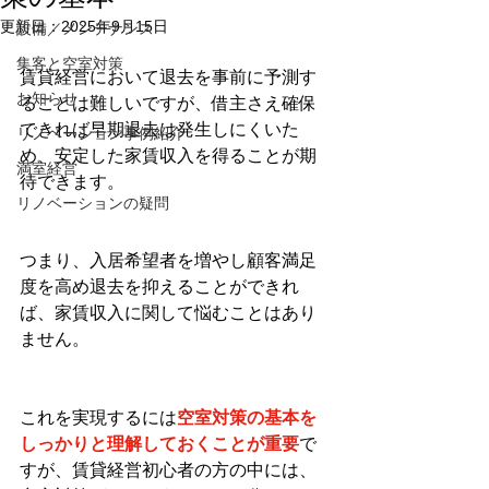
更新日：
2025年9月15日
設備／メンテナンス
集客と空室対策
賃貸経営において退去を事前に予測す
お知らせ
ることは難しいですが、借主さえ確保
できれば早期退去は発生しにくいた
リノベーション事例紹介
め、安定した家賃収入を得ることが期
満室経営
待できます。
リノベーションの疑問
つまり、入居希望者を増やし顧客満足
度を高め退去を抑えることができれ
ば、家賃収入に関して悩むことはあり
ません。
これを実現するには
空室対策の基本を
しっかりと理解しておくことが重要
で
すが、賃貸経営初心者の方の中には、