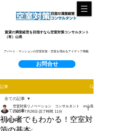
賃貸の満室経営を目指すなら空室対策コンサルタント
（有）山長
​アパート・マンションの空室対策・空室を埋めるアイディア満載
お問合せ
記事
全ての記事
空室対策リノベーション コンサルタント ㈲山長
全ての記事
2025年7月26日
読了時間: 11分
初心者でもわかる！空室対
賃貸経営
策の基本
リノベーション