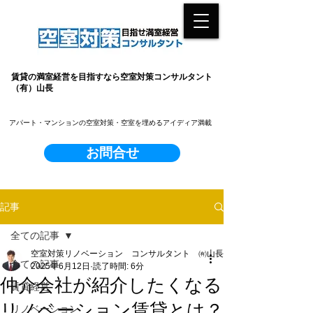
賃貸の満室経営を目指すなら空室対策コンサルタント
（有）山長
​アパート・マンションの空室対策・空室を埋めるアイディア満載
お問合せ
記事
全ての記事
空室対策リノベーション コンサルタント ㈲山長
全ての記事
2025年6月12日
読了時間: 6分
仲介会社が紹介したくなる
賃貸経営
リノベーション賃貸とは？
リノベーション