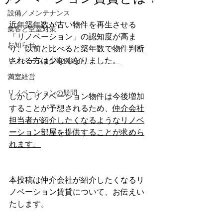
設備／メンテナンス
近年築年数が古い物件を再生させる
集客と空室対策
「リノベーション」の認知度が高ま
お知らせ
り、
以前と比べると築年数で物件判断
される方は少なくなりました。
リノベーション事例紹介
満室経営
リノベーションの疑問
しかしリノベーション物件は今後増加
することが予想されるため、
仲介会社
担当者が紹介したくなるようなリノベ
ーション部屋を提供することが求めら
れます。
本投稿は仲介会社が紹介したくなるリ
ノベーション賃貸について、お伝えい
たします。