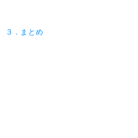
３．まとめ
今回は仲介会社が紹介したくなるリノ
ベーション賃貸について、お伝えしま
した。冒頭でお伝えしたポイントをも
う一度確認してみましょう。