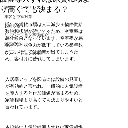
り高くても決まる？
設備／メンテナンス
集客と空室対策
近年の賃貸市場は人口減少＋物件供給
お知らせ
数飽和状態が続いてるため、空室率は
リノベーション事例紹介
悪化傾向となっています。空室率が悪
満室経営
化すると競争力が低下している築年数
が古い物件では影響が出てしまうた
リノベーションの疑問
め、客付けに苦戦してしまいます。
入居率アップを図るには設備の見直し
が有効的と言われ、一般的に人気設備
を導入すると付加価値が高まるため、
家賃相場より高くても決まりやすいと
言われています。
本投稿は人気設備導入すれば家賃相場