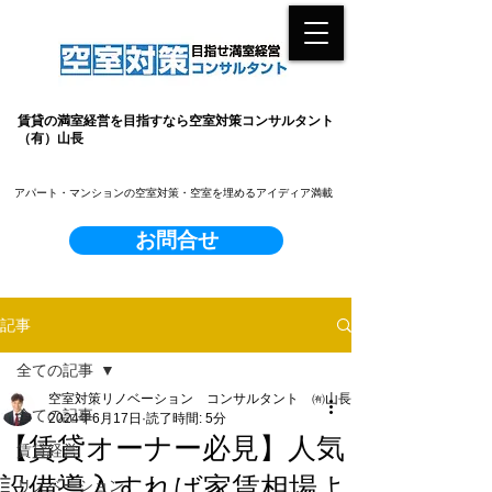
賃貸の満室経営を目指すなら空室対策コンサルタント
（有）山長
​アパート・マンションの空室対策・空室を埋めるアイディア満載
お問合せ
記事
全ての記事
空室対策リノベーション コンサルタント ㈲山長
全ての記事
2024年6月17日
読了時間: 5分
【賃貸オーナー必見】人気
賃貸経営
設備導入すれば家賃相場よ
リノベーション