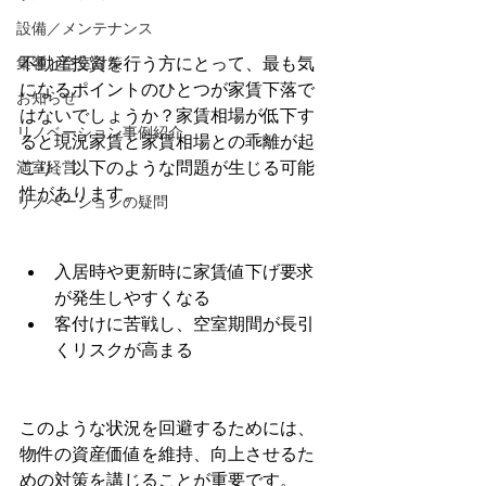
設備／メンテナンス
集客と空室対策
不動産投資を行う方にとって、最も気
になるポイントのひとつが家賃下落で
お知らせ
はないでしょうか？家賃相場が低下す
リノベーション事例紹介
ると現況家賃と家賃相場との乖離が起
満室経営
こり、以下のような問題が生じる可能
性があります。
リノベーションの疑問
入居時や更新時に家賃値下げ要求
が発生しやすくなる
客付けに苦戦し、空室期間が長引
くリスクが高まる
このような状況を回避するためには、
物件の資産価値を維持、向上させるた
めの対策を講じることが重要です。