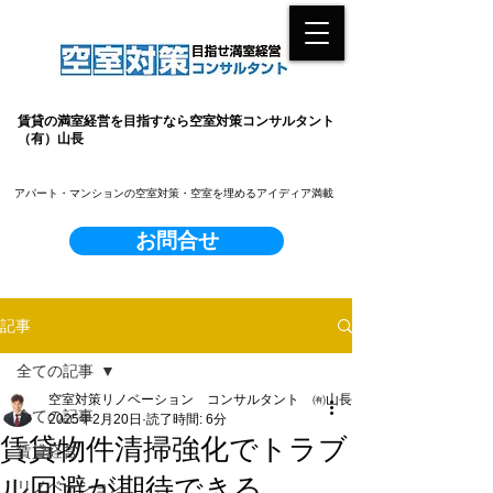
賃貸の満室経営を目指すなら空室対策コンサルタント
（有）山長
​アパート・マンションの空室対策・空室を埋めるアイディア満載
お問合せ
記事
全ての記事
空室対策リノベーション コンサルタント ㈲山長
全ての記事
2025年2月20日
読了時間: 6分
賃貸物件清掃強化でトラブ
賃貸経営
ル回避が期待できる
リノベーション