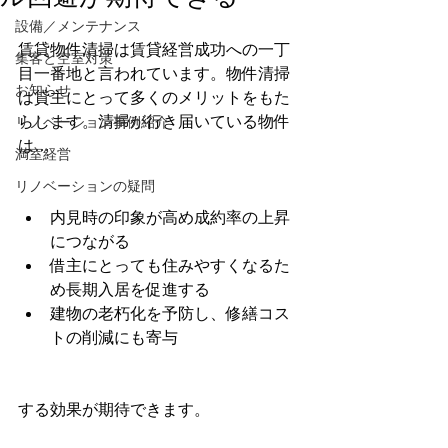
設備／メンテナンス
賃貸物件清掃は賃貸経営成功への一丁
集客と空室対策
目一番地と言われています。物件清掃
お知らせ
は貸主にとって多くのメリットをもた
らします。清掃が行き届いている物件
リノベーション事例紹介
は…
満室経営
リノベーションの疑問
内見時の印象が高め成約率の上昇
につながる
借主にとっても住みやすくなるた
め長期入居を促進する
建物の老朽化を予防し、修繕コス
トの削減にも寄与
する効果が期待できます。