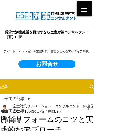
賃貸の満室経営を目指すなら空室対策コンサルタント
（有）山長
​アパート・マンションの空室対策・空室を埋めるアイディア満載
お問合せ
記事
全ての記事
空室対策リノベーション コンサルタント ㈲山長
全ての記事
2025年10月30日
読了時間: 9分
賃貸リフォームのコツと実
賃貸経営
践的なアプローチ
リノベーション