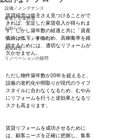
設備／メンテナンス
賃貸経営は借主さえ見つけることがで
集客と空室対策
きれば、安定した家賃収入が得られま
お知らせ
す。しかし築年数の経過と共に「資産
価値は低下」するため、高稼働率を維
リノベーション事例紹介
持するためには、適切なリフォームが
満室経営
欠かせません。
リノベーションの疑問
ただし物件築年数が20年を超えると、
設備の老朽化や間取りが現代のライフ
スタイルに合わなくなるため、むやみ
にリフォームを行うと逆効果となるリ
スクも高まります。
賃貸リフォームを成功させるために
は、顧客ニーズを正確に把握し、集客