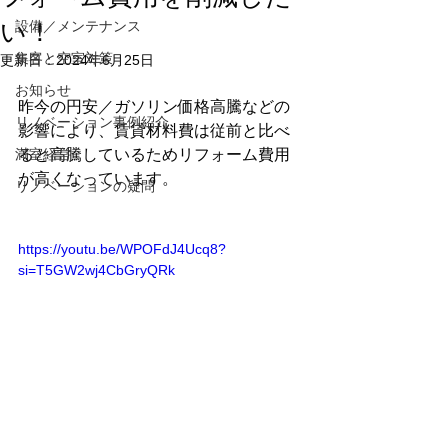
い！
設備／メンテナンス
集客と空室対策
更新日：
2024年6月25日
お知らせ
昨今の円安／ガソリン価格高騰などの
リノベーション事例紹介
影響により、賃貸材料費は従前と比べ
満室経営
ると高騰しているためリフォーム費用
が高くなっています。
リノベーションの疑問
https://youtu.be/WPOFdJ4Ucq8?
si=T5GW2wj4CbGryQRk