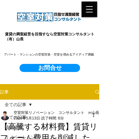
賃貸の満室経営を目指すなら空室対策コンサルタント
（有）山長
​アパート・マンションの空室対策・空室を埋めるアイディア満載
お問合せ
記事
全ての記事
空室対策リノベーション コンサルタント ㈲山長
全ての記事
2024年5月13日
読了時間: 6分
【高騰する材料費】賃貸リ
賃貸経営
フォーム費用を削減した
リノベーション