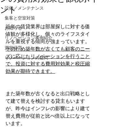
ント
設備／メンテナンス
集客と空室対策
近年の賃貸業界は部屋探しに対する価
お知らせ
値観が多様化し、個々のライフスタイ
リノベーション事例紹介
ルを重視する傾向が強まっています。
満室経営
そのため築年数が古くても顧客のニー
ズに応じたリノベーションを行うこと
リノベーションの疑問
で、投資に対する費用対効果と税圧縮
効果が期待できます。
また築年数が古くなると出口戦略とし
て建て替えを検討する貸主もいます
が、昨今はインフレの影響により建て
替え費用が従前と比べ倍以上になって
います。