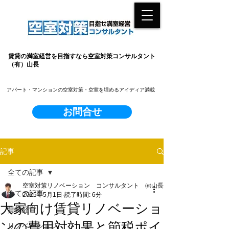
賃貸の満室経営を目指すなら空室対策コンサルタント
（有）山長
​アパート・マンションの空室対策・空室を埋めるアイディア満載
お問合せ
記事
全ての記事
空室対策リノベーション コンサルタント ㈲山長
全ての記事
2025年5月1日
読了時間: 6分
大家向け賃貸リノベーショ
賃貸経営
ンの費用対効果と節税ポイ
リノベーション