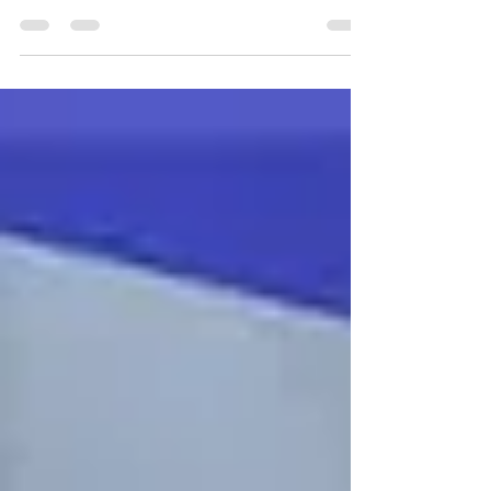
「人口減少が進む中でも賃貸経営を続けられるの
だろうか」と不安を感じている貸主の方は少なく
ありません。結論から言えば、人口減少だけを理
由に賃貸経営が成り立たなくなるわけではありま
せん。重要なのは、地域の需要変化を踏まえ、競
争力のある物件づくりを進めることです。 賃貸市
場の未来を考える上で見逃せないのは、日本の生
産年齢人口（15才～64才）の減少です。1995年を
ピークにその数は徐々に減り続けており、総務省
の調査では、2050年には21年時点と比べて約3割
減、つまり5,275万人にまで減少すると予測されて
います。 このような人口動態の変化は、賃貸経営
に直結する重要な課題です。人口減少が進めば、
賃貸住宅を必要とする人も減少する可能性があ
り、賃貸経営への影響を不安に感じる貸主も多い
でしょう。 特に地方都市では人口減少のスピード
が加速しており、空室率がさらに悪化する懸念が
あります。この状況は地域間の格差を広げ、賃貸
市場の二極化を招く要因の一つになると考えられ
ます。 しかし、人口減少が進んでも賃貸住宅への