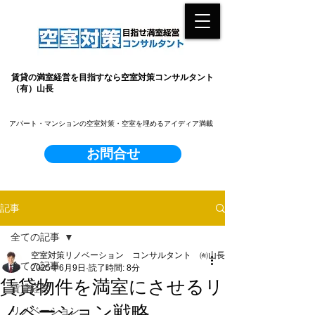
賃貸の満室経営を目指すなら空室対策コンサルタント
（有）山長
​アパート・マンションの空室対策・空室を埋めるアイディア満載
お問合せ
記事
全ての記事
空室対策リノベーション コンサルタント ㈲山長
全ての記事
2025年6月9日
読了時間: 8分
賃貸物件を満室にさせるリ
賃貸経営
ノベーション戦略
リノベーション