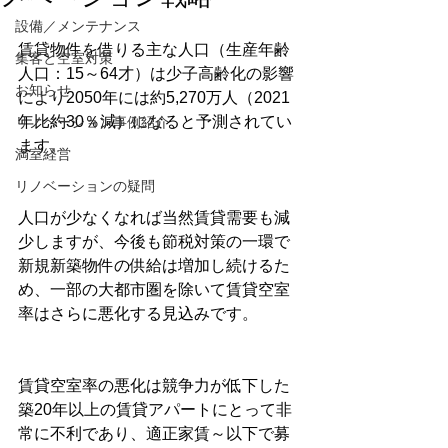
設備／メンテナンス
賃貸物件を借りる主な人口（生産年齢
集客と空室対策
人口：15～64才）は少子高齢化の影響
お知らせ
により2050年には約5,270万人（2021
年比約30％減）になると予測されてい
リノベーション事例紹介
ます。
満室経営
リノベーションの疑問
人口が少なくなれば当然賃貸需要も減
少しますが、今後も節税対策の一環で
新規新築物件の供給は増加し続けるた
め、一部の大都市圏を除いて賃貸空室
率はさらに悪化する見込みです。
賃貸空室率の悪化は競争力が低下した
築20年以上の賃貸アパートにとって非
常に不利であり、適正家賃～以下で募