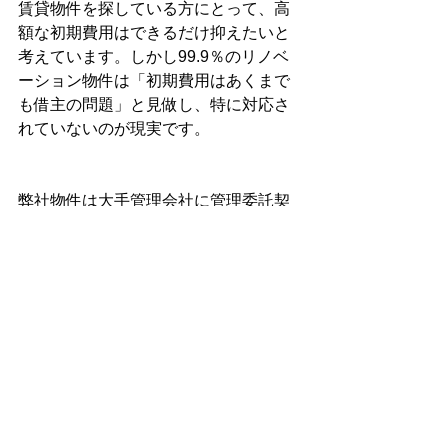
賃貸物件を探している方にとって、高
額な初期費用はできるだけ抑えたいと
考えています。しかし99.9％のリノベ
ーション物件は「初期費用はあくまで
も借主の問題」と見做し、特に対応さ
れていないのが現実です。
弊社物件は大手管理会社に管理委託契
約を結んでいるため、直営の仲介会社
が「専任媒介」となって物件募集を行
っています。そこで
弊社公式サイトか
ら入居申込された方を直営の仲介会社
に紹介／賃貸借契約を結ぶ代わりに、
初期費用を相場の4分の1程度に抑えた
特別価格を実現しています。
初期費用の見積もりを内見時にお渡し