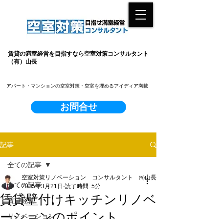
賃貸の満室経営を目指すなら空室対策コンサルタント
（有）山長
​アパート・マンションの空室対策・空室を埋めるアイディア満載
お問合せ
記事
全ての記事
空室対策リノベーション コンサルタント ㈲山長
全ての記事
2025年3月21日
読了時間: 5分
賃貸壁付けキッチンリノベ
賃貸経営
ーションのポイント
リノベーション