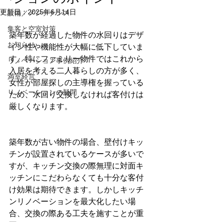
更新日：
2025年6月14日
設備／メンテナンス
集客と空室対策
築年数が経過した物件の水回りはデザ
お知らせ
イン性や機能性が大幅に低下していま
す。特にファミリー物件ではこれから
リノベーション事例紹介
入居を考える二人暮らしの方が多く、
満室経営
女性が部屋探しの主導権を握っている
リノベーションの疑問
ため、水回り交換しなければ客付けは
厳しくなります。
築年数が古い物件の場合、壁付けキッ
チンが設置されているケースが多いで
すが、キッチン交換の際無理に対面キ
ッチンにこだわらなくても十分な客付
け効果は期待できます。しかしキッチ
ンリノベーションを最大化したい場
合、交換の際ある工夫を施すことが重