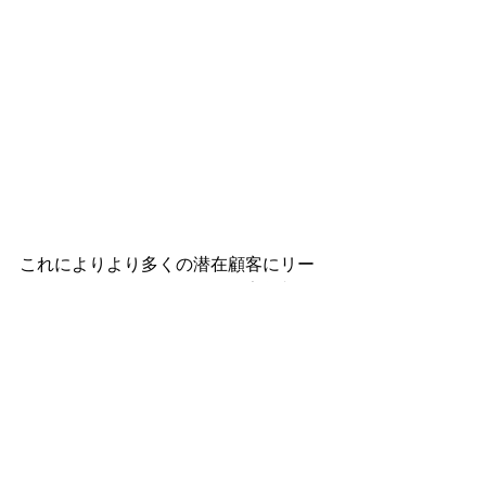
これによりより多くの潜在顧客にリー
チできるようになったため、家賃相場
の影響を受けにくくなり、閑散期であ
っても早期成約に繋げることができる
ようになりました。
▶賃貸集客とSNSについては、過去記
事をご覧下さい。