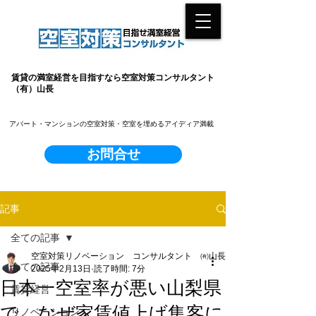
賃貸の満室経営を目指すなら空室対策コンサルタント
（有）山長
​アパート・マンションの空室対策・空室を埋めるアイディア満載
お問合せ
記事
全ての記事
空室対策リノベーション コンサルタント ㈲山長
全ての記事
2025年2月13日
読了時間: 7分
日本一空室率が悪い山梨県
賃貸経営
で、なぜ家賃値上げ集客に
リノベーション