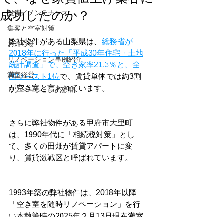
成功したのか？
設備／メンテナンス
集客と空室対策
弊社物件がある山梨県は、
総務省が
お知らせ
2018年に行った「平成30年住宅・土地
リノベーション事例紹介
統計調査」で、空き家率21.3％と、全
満室経営
国ワースト1位
で、賃貸単体では約3割
が空き室と言われています。
リノベーションの疑問
さらに弊社物件がある甲府市大里町
は、1990年代に「相続税対策」とし
て、多くの田畑が賃貸アパートに変
り、賃貸激戦区と呼ばれています。
1993年築の弊社物件は、2018年以降
「空き室を随時リノベーション」を行
い本執筆時の2025年２月13日現在満室